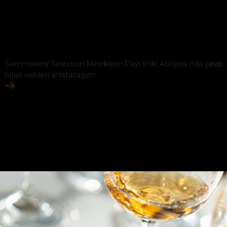
Sommeliers' Selection Meleklerin Payı Viski Atölyesi nda şarap
bitişli viskileri anlatacağım