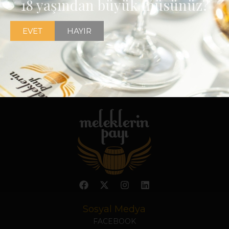
18 yaşından büyük müsünüz?
EVET
HAYIR
Sosyal Medya
FACEBOOK