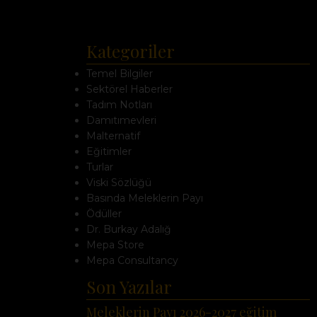
Kategoriler
Temel Bilgiler
Sektörel Haberler
Tadım Notları
Damıtımevleri
Malternatif
Eğitimler
Turlar
Viski Sözlüğü
Basında Meleklerin Payı
Ödüller
Dr. Burkay Adalığ
Mepa Store
Mepa Consultancy
Son Yazılar
Meleklerin Payı 2026-2027 eğitim