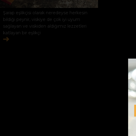
Şarap eşlikçisi olarak neredeyse herkesin
bildiği peynir, viskiye de çok iyi uyum
sağlayan ve viskiden aldığımız lezzetleri
katlayan bir eşlikçi