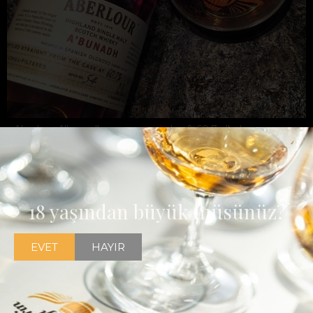
Aberlour A'bunadh ın son serisi olan %60.7 alkol oranına
sahip Batch 54 Türkiye'de de satışa sunuldu
18 yaşından büyük müsünüz?
EVET
HAYIR