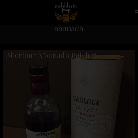
abunadh
Aberlour A’bunadh Batch 56