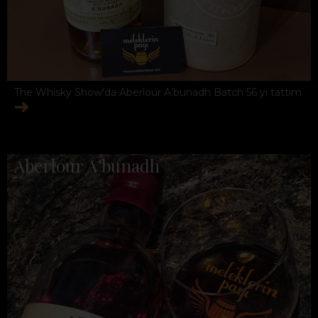
The Whisky Show'da Aberlour A’bunadh Batch 56 yı tattım
Aberlour A’bunadh