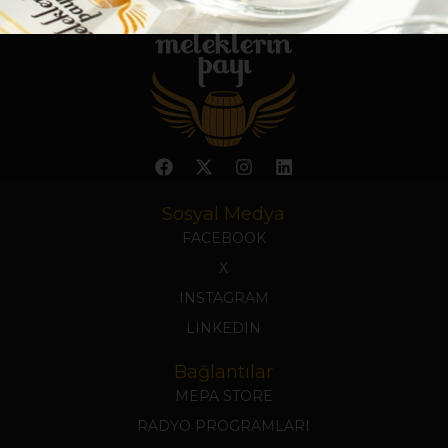
Sosyal Medya
FACEBOOK
X
INSTAGRAM
LINKEDIN
Bağlantılar
MEPA STORE
RADYO PROGRAMLARI