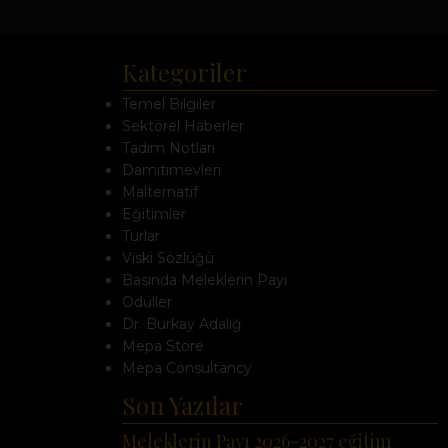
Kategoriler
Temel Bilgiler
Sektörel Haberler
Tadım Notları
Damıtımevleri
Malternatif
Eğitimler
Turlar
Viski Sözlüğü
Basında Meleklerin Payı
Ödüller
Dr. Burkay Adalığ
Mepa Store
Mepa Consultancy
Son Yazılar
Meleklerin Payı 2026-2027 eğitim