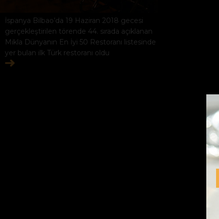
İspanya Bilbao’da 19 Haziran 2018 gecesi
gerçekleştirilen törende 44. sırada açıklanan
Mikla Dünyanın En İyi 50 Restoranı listesinde
yer bulan ilk Türk restoranı oldu