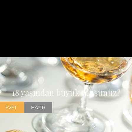
18 yaşından büyük müsünüz?
EVET
HAYIR