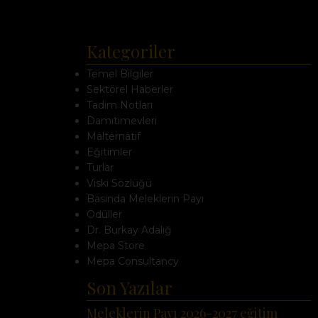
Kategoriler
Temel Bilgiler
Sektörel Haberler
Tadım Notları
Damıtımevleri
Malternatif
Eğitimler
Turlar
Viski Sözlüğü
Basında Meleklerin Payı
Ödüller
Dr. Burkay Adalığ
Mepa Store
Mepa Consultancy
Son Yazılar
Meleklerin Payı 2026-2027 eğitim