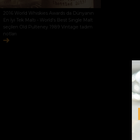
2016 World Whiskies Awards da Dünyanın
En İyi Tek Maltı - World's Best Single Malt
seçilen Old Pulteney 1989 Vintage tadım
notları