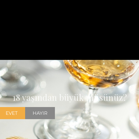
18 yaşından büyük müsünüz?
EVET
HAYIR