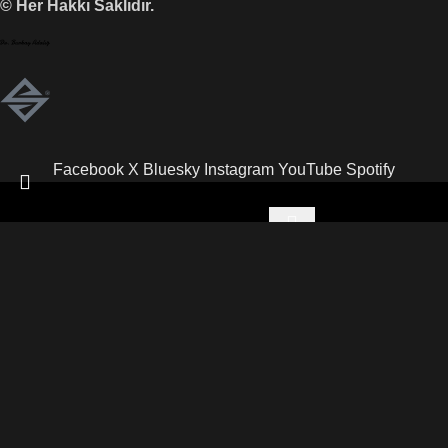
© Her Hakkı Saklıdır.
Facebook
X
Bluesky
Instagram
YouTube
Spotify
İçerik aramak için yazmaya başlayın.
18 yaşından büyük müsünüz?
EVET
HAYIR