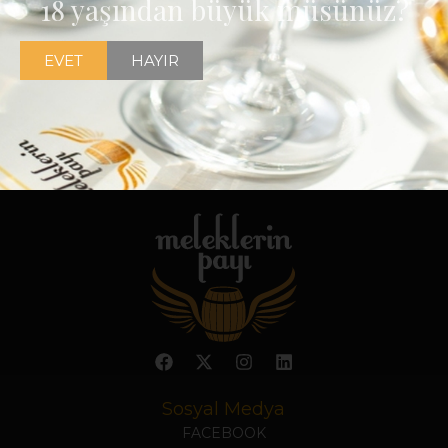
18 yaşından büyük müsünüz?
EVET
HAYIR
Sosyal Medya
FACEBOOK