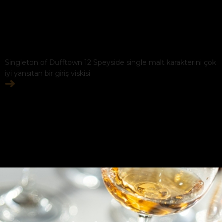
Singleton of Dufftown 12 Speyside single malt karakterini çok
iyi yansıtan bir giriş viskisi