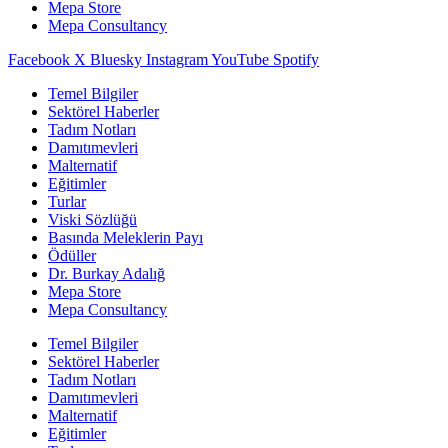
Mepa Store
Mepa Consultancy
Facebook
X
Bluesky
Instagram
YouTube
Spotify
Temel Bilgiler
Sektörel Haberler
Tadım Notları
Damıtımevleri
Malternatif
Eğitimler
Turlar
Viski Sözlüğü
Basında Meleklerin Payı
Ödüller
Dr. Burkay Adalığ
Mepa Store
Mepa Consultancy
Temel Bilgiler
Sektörel Haberler
Tadım Notları
Damıtımevleri
Malternatif
Eğitimler