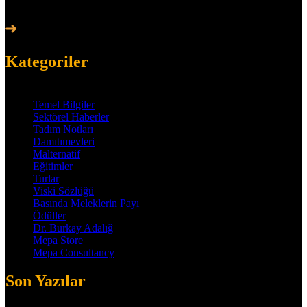
sürpriz IPA GLENFIDDICH EXPERIMENTAL COLLECTION
olarak karşımızda
Kategoriler
Temel Bilgiler
Sektörel Haberler
Tadım Notları
Damıtımevleri
Malternatif
Eğitimler
Turlar
Viski Sözlüğü
Basında Meleklerin Payı
Ödüller
Dr. Burkay Adalığ
Mepa Store
Mepa Consultancy
Son Yazılar