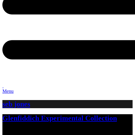
Menu
seb jones
Glenfiddich Experimental Collection
Nisan ayında gerçekleştirdiğimiz Speyside gezimizde tattığımız