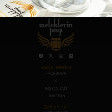
Sosyal Medya
FACEBOOK
X
INSTAGRAM
LINKEDIN
Bağlantılar