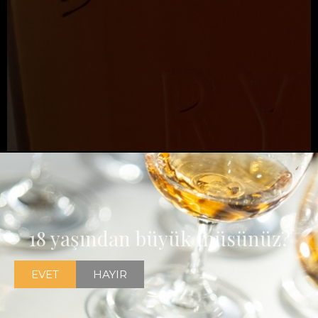
Geçtiğimiz günlerde Jim Murray'nin bir çavdar viskisini
dünyanın en iyi viskisi seçmesi gözlerin çavdar viskilerine
çevrilmesine neden oldu.
18 yaşından büyük müsünüz?
EVET
HAYIR