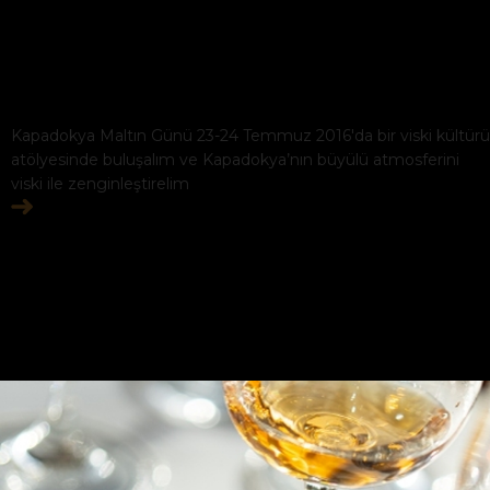
Kapadokya Maltın Günü 23-24 Temmuz 2016'da bir viski kültürü
atölyesinde buluşalım ve Kapadokya’nın büyülü atmosferini
viski ile zenginleştirelim