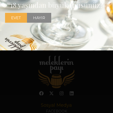
18 yaşından büyük müsünüz?
EVET
HAYIR
Sosyal Medya
FACEBOOK