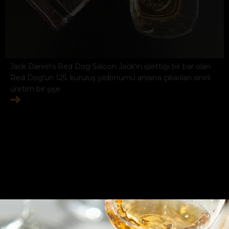
Jack Daniel's Red Dog Saloon Jack'in işlettiği bir bar olan
Red Dog'un 125. kuruluş yıldönümü anısına çıkarılan sınırlı
üretim bir şişe