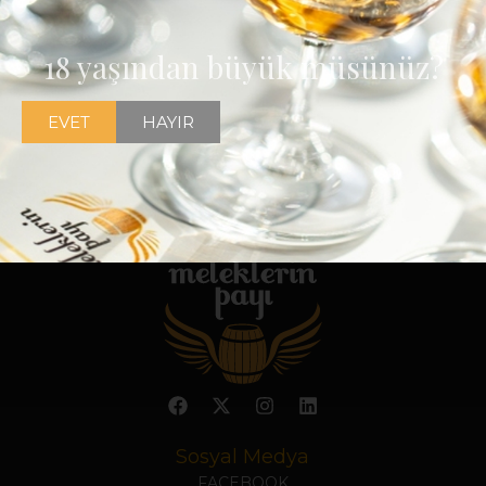
18 yaşından büyük müsünüz?
EVET
HAYIR
Sosyal Medya
FACEBOOK