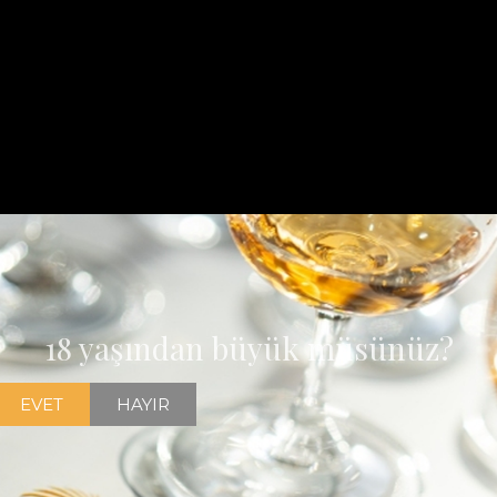
18 yaşından büyük müsünüz?
EVET
HAYIR