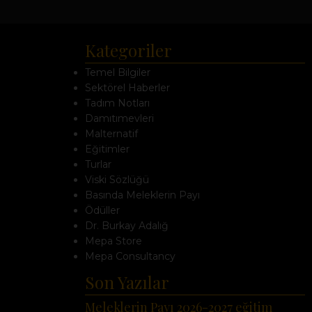
Kategoriler
Temel Bilgiler
Sektörel Haberler
Tadım Notları
Damıtımevleri
Malternatif
Eğitimler
Turlar
Viski Sözlüğü
Basında Meleklerin Payı
Ödüller
Dr. Burkay Adalığ
Mepa Store
Mepa Consultancy
Son Yazılar
Meleklerin Payı 2026-2027 eğitim