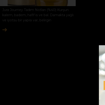
Jura Journey Tadım Notları (%40) Kurşun
kalem, badem, hafif is ve bal. Damakta yağlı
ve iyotsu bir yapısı var, belirgin