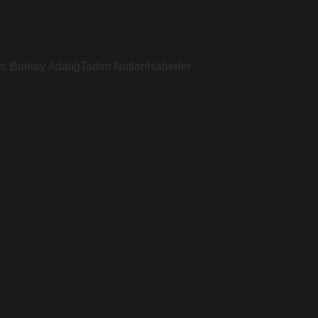
r. Burkay Adalığ
Tadım Notları
Haberler