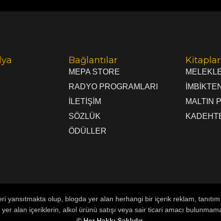
dya
Bağlantılar
Kitaplar
MEPA STORE
MELEKLE
RADYO PROGRAMLARI
İMBİKTE
İLETİŞİM
MALTIN 
SÖZLÜK
KADEHTE
ÖDÜLLER
leri yansıtmakta olup, blogda yer alan herhangi bir içerik reklam, tanı
yer alan içeriklerin, alkol ürünü satışı veya sair ticari amacı bulunmam
© Her Hakkı Saklıdır.