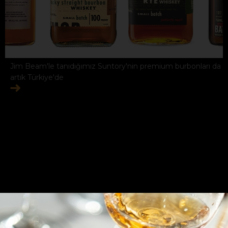
Jim Beam'le tanıdığımız Suntory'nin premium burbonları da
artık Türkiye'de