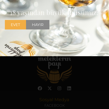
18 yaşından büyük müsünüz?
EVET
HAYIR
Sosyal Medya
FACEBOOK