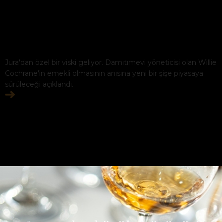
Jura'dan özel bir viski geliyor. Damıtımevi yöneticisi olan Willie
Cochrane'in emekli olmasının anısına yeni bir şişe piyasaya
sürüleceği açıklandı.