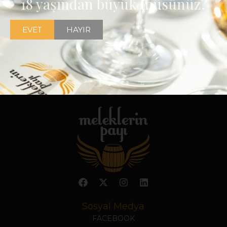
18 yaşından büyük müsünüz?
EVET
HAYIR
Sosyal Medya
FACEBOOK