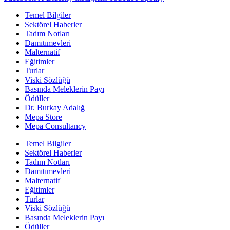
Temel Bilgiler
Sektörel Haberler
Tadım Notları
Damıtımevleri
Malternatif
Eğitimler
Turlar
Viski Sözlüğü
Basında Meleklerin Payı
Ödüller
Dr. Burkay Adalığ
Mepa Store
Mepa Consultancy
Temel Bilgiler
Sektörel Haberler
Tadım Notları
Damıtımevleri
Malternatif
Eğitimler
Turlar
Viski Sözlüğü
Basında Meleklerin Payı
Ödüller