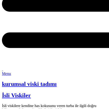
Menu
kurumsal viski tadımı
İsli Viskiler
İsli viskilere kendine has kokusunu veren turba ile ilgili doğru