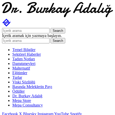
Search
İçerik aramak için yazmaya başlayın.
Search
Temel Bilgiler
Sektörel Haberler
Tadım Notları
Damıtımevleri
Malternatif
Eğitimler
Turlar
Viski Sözlüğü
Basında Meleklerin Payı
Ödüller
Dr. Burkay Adalığ
Mepa Store
Mepa Consultancy
Facebook
X
Bluesky
Instagram
YouTube
Spotify