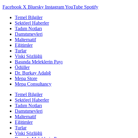
Facebook
X
Bluesky
Instagram
YouTube
Spotify
Temel Bilgiler
Sektörel Haberler
Tadım Notları
Damıtımevleri
Malternatif
Eğitimler
Turlar
Viski Sözlüğü
Basında Meleklerin Payı
Ödüller
Dr. Burkay Adalığ
Mepa Store
Mepa Consultancy
Temel Bilgiler
Sektörel Haberler
Tadım Notları
Damıtımevleri
Malternatif
Eğitimler
Turlar
Viski Sözlüğü