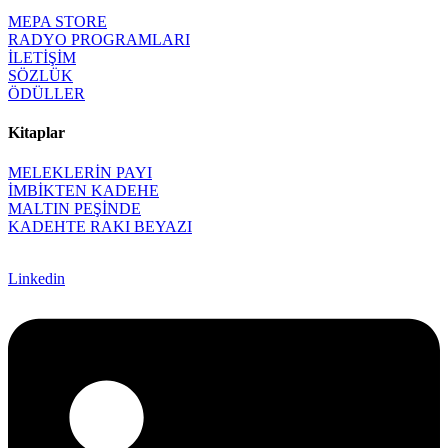
MEPA STORE
RADYO PROGRAMLARI
İLETİŞİM
SÖZLÜK
ÖDÜLLER
Kitaplar
MELEKLERİN PAYI
İMBİKTEN KADEHE
MALTIN PEŞİNDE
KADEHTE RAKI BEYAZI
Linkedin