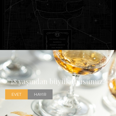
Jack Daniel's 150 kuruluş yıldönümü etkinlikleri çerçevesinde
ödüllü bir fıçı avı düzenliyor
18 yaşından büyük müsünüz?
EVET
HAYIR