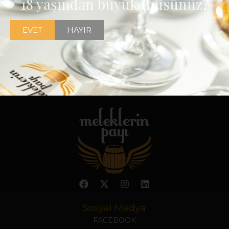
18 yaşından büyük müsünüz?
EVET
HAYIR
Sosyal Medya
FACEBOOK