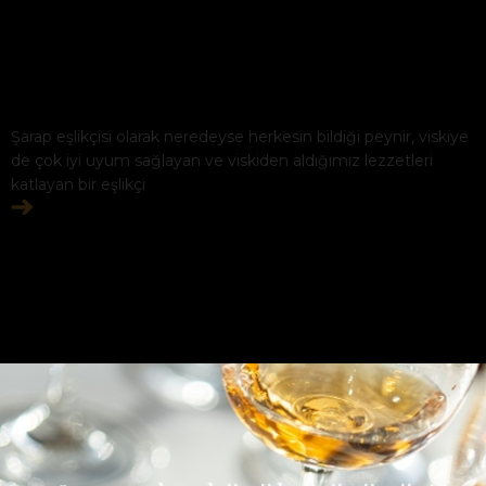
Şarap eşlikçisi olarak neredeyse herkesin bildiği peynir, viskiye
de çok iyi uyum sağlayan ve viskiden aldığımız lezzetleri
katlayan bir eşlikçi