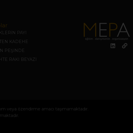
lar
LERİN PAYI
KTEN KADEHE
N PEŞİNDE
TE RAKI BEYAZI
anıtım veya özendirme amacı taşımamaktadır.
amaktadır.