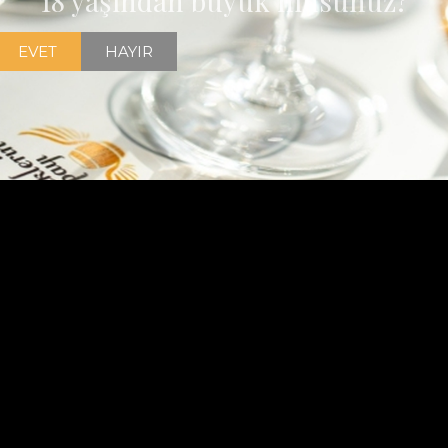
18 yaşından büyük müsünüz?
EVET
HAYIR