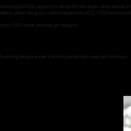
Saatolog 2020/21 sayısına bir dergi demek doğru değil aslında zira
dikkat çeken dergi tüm saat markalarının 2020 / 2021 koleksiyonl
Yazıyı PDF olarak okumak için
tıklayın
.
Saatolog dergisine pek çok satış kanalından ulaşmak mümkün.