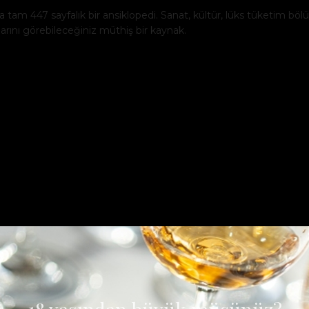
 tam 447 sayfalık bir ansiklopedi. Sanat, kültür, lüks tüketim böl
arını görebileceğiniz müthiş bir kaynak.