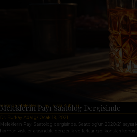
Basında Meleklerin Payı
Meleklerin Payı Saatolog Dergisinde
,
Viski Kültürü
Dr. Burkay Adalığ
/ Ocak 19, 2021
Meleklerin Payı Saatolog dergisinde. Saatolog’un 2020/21 sayısı iç
harman viskiler arasındaki benzerlik ve farklar gibi konuları konuş