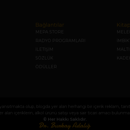
Bağlantılar
Kitap
MEPA STORE
MELEK
RADYO PROGRAMLARI
İMBİ
İLETİŞİM
MALTI
SÖZLÜK
KADEH
ÖDÜLLER
i yansıtmakta olup, blogda yer alan herhangi bir içerik reklam, t
r alan içeriklerin, alkol ürünü satışı veya sair ticari amacı bulunm
© Her Hakkı Saklıdır.