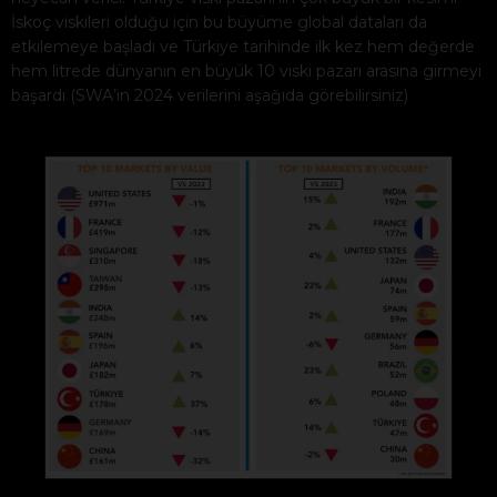
İskoç viskileri olduğu için bu büyüme global dataları da
etkilemeye başladı ve Türkiye tarihinde ilk kez hem değerde
hem litrede dünyanın en büyük 10 viski pazarı arasına girmeyi
başardı (SWA’in 2024 verilerini aşağıda görebilirsiniz)