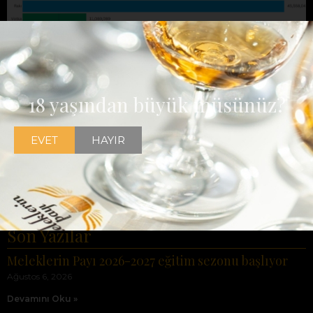
18 yaşından büyük müsünüz?
EVET
HAYIR
Son Yazılar
Meleklerin Payı 2026-2027 eğitim sezonu başlıyor
Ağustos 6, 2026
Devamını Oku »