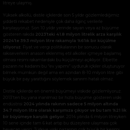
litreye ulaşmış.
Yüksek alkollü, distile içkilerde son 5 yıldır gözlemlediğimiz
şiddetli rekabet nedeniyle çok daha ilginç verilerle
karşılaşıyoruz. Son 10 yıldır yerinde sayan veya az büyüme
gösteren rakıda
2023’teki 41.8 milyon litrelik arza karşılık
2024’te 39.3 milyon litre rakamıyla %6’lık bir küçülme
izliyoruz
. Fiyat ve vergi politikalarının bir sonucu olarak
rakıseverlerin anason eklenmiş etil alkoller içmeye başlamış
olması resmi rakamlardaki bu küçülmeyi açıklıyor. Elbette
pazarın ne kadarını bu “ev yapımı” uyduruk içkiler oluşturuyor
bilmek mümkün değil ama en azından 8-10 milyon litre gibi
büyük bir pay yarattığını söylemek sanırım hatalı olmaz.
Distile içkilerde en önemli büyümeyi viskide gözlemliyoruz.
2013’ten bu yana inanılmaz bir hızla büyüme gösteren viski
endüstrisi
2024 yılında rakının sadece 5 milyon altında
34.7 milyon litre olarak karşımıza çıkıyor ve bu tam %21 lik
bir büyümeye karşılık geliyor.
2014 yılında 6 milyon litreyken
10 sene içinde tam 6 kat artıp bu düzeylere ulaşması çok
heyecan verici. Türkiye viski pazarının çok büyük bir kesimi