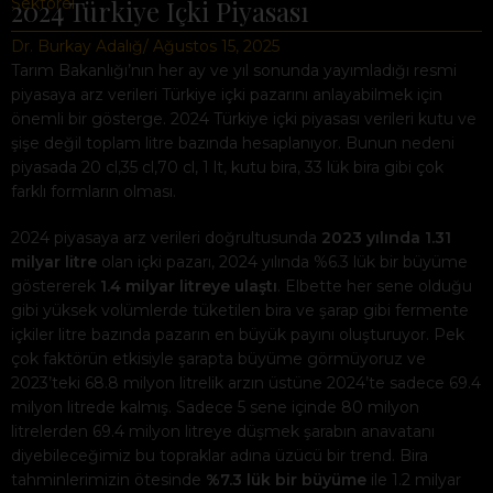
Sektörel
2024 Türkiye İçki Piyasası
Dr. Burkay Adalığ
/ Ağustos 15, 2025
Tarım Bakanlığı’nın her ay ve yıl sonunda yayımladığı resmi
piyasaya arz verileri Türkiye içki pazarını anlayabilmek için
önemli bir gösterge. 2024 Türkiye içki piyasası verileri kutu ve
şişe değil toplam litre bazında hesaplanıyor. Bunun nedeni
piyasada 20 cl,35 cl,70 cl, 1 lt, kutu bira, 33 lük bira gibi çok
farklı formların olması.
2024 piyasaya arz verileri doğrultusunda
2023 yılında 1.31
milyar litre
olan içki pazarı, 2024 yılında %6.3 lük bir büyüme
göstererek
1.4 milyar litreye ulaştı
. Elbette her sene olduğu
gibi yüksek volümlerde tüketilen bira ve şarap gibi fermente
içkiler litre bazında pazarın en büyük payını oluşturuyor. Pek
çok faktörün etkisiyle şarapta büyüme görmüyoruz ve
2023’teki 68.8 milyon litrelik arzın üstüne 2024’te sadece 69.4
milyon litrede kalmış. Sadece 5 sene içinde 80 milyon
litrelerden 69.4 milyon litreye düşmek şarabın anavatanı
diyebileceğimiz bu topraklar adına üzücü bir trend. Bira
tahminlerimizin ötesinde
%7.3 lük bir büyüme
ile 1.2 milyar