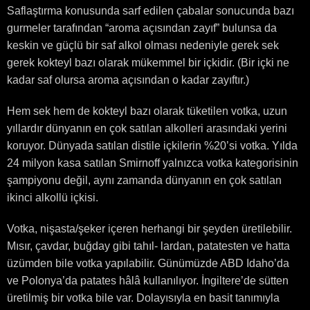
Saflaştırma konusunda sarf edilen çabalar sonucunda bazı
gurmeler tarafından “aroma açısından zayıf” bulunsa da
keskin ve güçlü bir saf alkol olması nedeniyle gerek sek
gerek kokteyl bazı olarak mükemmel bir içkidir. (Bir içki ne
kadar saf olursa aroma açısından o kadar zayıftır.)
Hem sek hem de kokteyl bazı olarak tüketilen votka, uzun
yıllardır dünyanın en çok satılan alkolleri arasındaki yerini
koruyor. Dünyada satılan distile içkilerin %20’si votka. Yılda
24 milyon kasa satılan Smirnoff yalnızca votka kategorisinin
şampiyonu değil, aynı zamanda dünyanın en çok satılan
ikinci alkollü içkisi.
Votka, nişasta/şeker içeren herhangi bir şeyden üretilebilir.
Mısır, çavdar, buğday gibi tahıl- lardan, patatesten ve hatta
üzümden bile votka yapılabilir. Günümüzde ABD Idaho’da
ve Polonya’da patates hâlâ kullanılıyor. İngiltere’de sütten
üretilmiş bir votka bile var. Dolayısıyla en basit tanımıyla