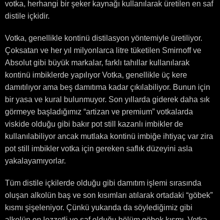
votka, herhangi bir şeker kaynağı kullanılarak üretilen en saf
distile içkidir.
Votka, genellikle kontinü distilasyon yöntemiyle üretiliyor.
Çoksatan ve her yıl milyonlarca litre tüketilen Smirnoff ve
Absolut gibi büyük markalar, farklı tahıllar kullanılarak
kontinü imbiklerde yapılıyor Votka, genellikle üç kere
damıtılıyor ama beş damıtıma kadar çıkılabiliyor. Bunun için
bir yasa ve kural bulunmuyor. Son yıllarda giderek daha sık
görmeye başladığımız “artizan ve premium” votkalarda
viskide olduğu gibi bakır pot still kazanlı imbikler de
kullanılabiliyor ancak mutlaka kontinü imbiğe ihtiyaç var zira
pot still imbikler votka için gereken saflık düzeyini asla
yakalayamıyorlar.
Tüm distile içkilerde olduğu gibi damıtım işlemi sırasında
oluşan alkolün baş ve son kısımları atılarak ortadaki “göbek”
kısmı şişeleniyor. Çünkü yukarıda da söylediğimiz gibi
alkolün en lezzetli ve saf olduğu bölüm göbek kısmı. Votka