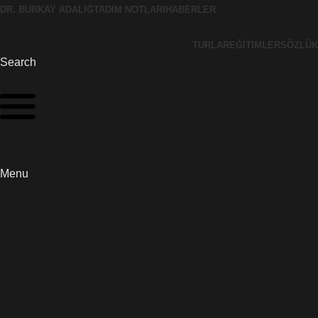
DR. BURKAY ADALIĞ
TADIM NOTLARI
HABERLER
TURLAR
EĞITIMLER
SÖZLÜK
Search
Menu