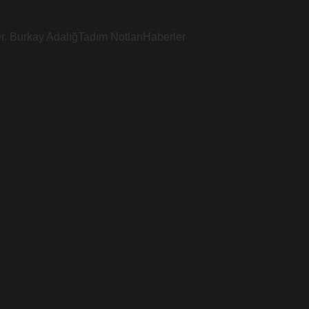
r. Burkay Adalığ
Tadım Notları
Haberler