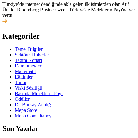
Türkiye’de internet dendiğinde akla gelen ilk isimlerden olan Atıf
Ünaldı Bloomberg Businessweek Türkiye'de Meleklerin Payı'na yer
verdi
Kategoriler
Temel Bilgiler
Sektörel Haberler
Tadım Notları
Damıtımevleri
Malternatif
Eğitimler
Turlar
Viski Sözlüğü
Basında Meleklerin Payı
Ödüller
Dr. Burkay Adalığ
Mepa Store
Mepa Consultancy
Son Yazılar