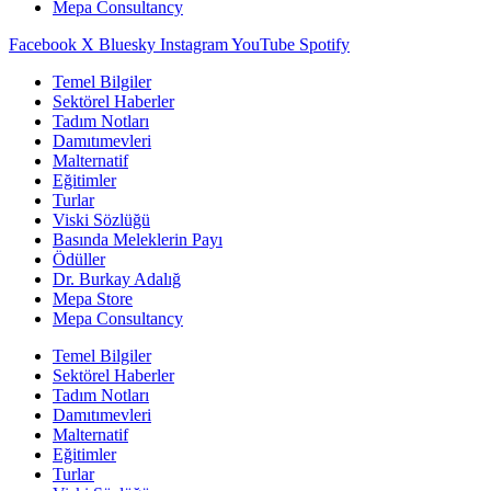
Mepa Consultancy
Facebook
X
Bluesky
Instagram
YouTube
Spotify
Temel Bilgiler
Sektörel Haberler
Tadım Notları
Damıtımevleri
Malternatif
Eğitimler
Turlar
Viski Sözlüğü
Basında Meleklerin Payı
Ödüller
Dr. Burkay Adalığ
Mepa Store
Mepa Consultancy
Temel Bilgiler
Sektörel Haberler
Tadım Notları
Damıtımevleri
Malternatif
Eğitimler
Turlar