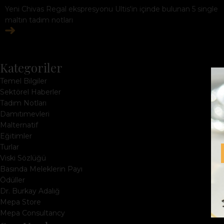
Yeni Chivas Regal ekspresyonu Ultis'in içinde bulunan 5 single
maltın tadım notları
Kategoriler
Temel Bilgiler
Sektörel Haberler
Tadım Notları
Damıtımevleri
Malternatif
Eğitimler
Turlar
Viski Sözlüğü
Basında Meleklerin Payı
Ödüller
Dr. Burkay Adalığ
Mepa Store
Mepa Consultancy