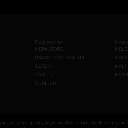
Bağlantılar
Kitap
MEPA STORE
MELEK
RADYO PROGRAMLARI
İMBİ
İLETİŞİM
MALTI
SÖZLÜK
KADEH
ÖDÜLLER
i yansıtmakta olup, blogda yer alan herhangi bir içerik reklam, t