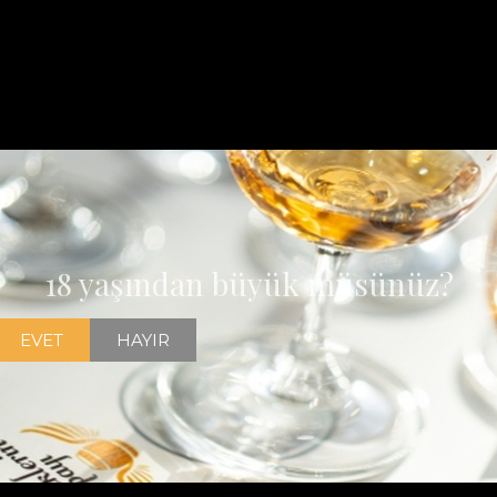
18 yaşından büyük müsünüz?
EVET
HAYIR