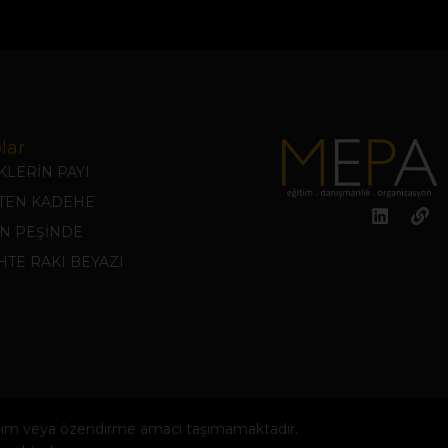
lar
LERİN PAYI
KTEN KADEHE
N PEŞİNDE
TE RAKI BEYAZI
anıtım veya özendirme amacı taşımamaktadır.