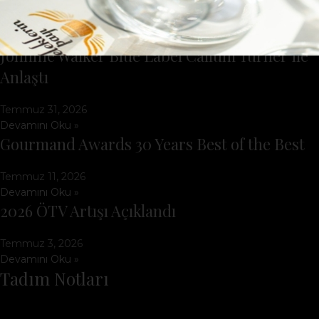
Temmuz 31, 2026
Devamını Oku »
Johnnie Walker Blue Label Callum Turner ile
Anlaştı
Temmuz 31, 2026
Devamını Oku »
Gourmand Awards 30 Years Best of the Best
Temmuz 11, 2026
Devamını Oku »
2026 ÖTV Artışı Açıklandı
Temmuz 3, 2026
Devamını Oku »
Tadım Notları