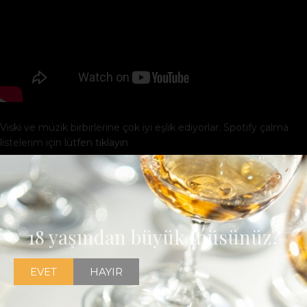
Viski ve müzik birbirlerine çok iyi eşlik ediyorlar. Spotify çalma
listelerim için
lütfen tıklayın
Son Yazılar
Meleklerin Payı 2026-2027 eğitim sezonu
başlıyor
18 yaşından büyük müsünüz?
Ağustos 6, 2026
EVET
HAYIR
Devamını Oku »
The Project W OMAY 18 Tormore