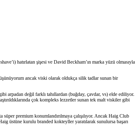
 shave’i) hatırlatan şişesi ve David Beckham’ın marka yüzü olmasıyla
düşünüyorum ancak viski olarak oldukça silik tadlar sunan bir
bi arpadan değil farklı tahıllardan (buğday, çavdar, vs) elde ediliyor.
ştırıldıklarında çok kompleks lezzetler sunan tek malt viskiler gibi
tta süper premium konumlandırılmaya çalışılıyor. Ancak Haig Club
 Haig üstüne kurulu branded kokteyller yaratılarak sunulursa başarı