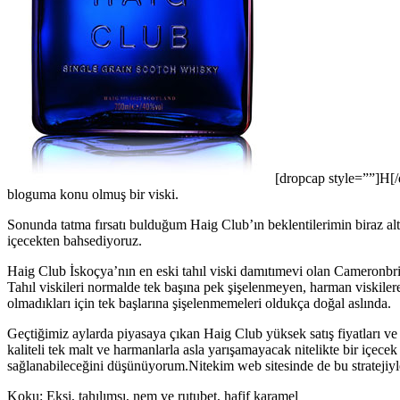
[dropcap style=””]H[/
bloguma konu olmuş bir viski.
Sonunda tatma fırsatı bulduğum Haig Club’ın beklentilerimin biraz alt
içecekten bahsediyoruz.
Haig Club İskoçya’nın en eski tahıl viski damıtımevi olan Cameronbridge
Tahıl viskileri normalde tek başına pek şişelenmeyen, harman viskilere 
olmadıkları için tek başlarına şişelenmemeleri oldukça doğal aslında.
Geçtiğimiz aylarda piyasaya çıkan Haig Club yüksek satış fiyatları 
kaliteli tek malt ve harmanlarla asla yarışamayacak nitelikte bir içece
sağlanabileceğini düşünüyorum.Nitekim web sitesinde de bu strateji
Koku: Ekşi, tahılımsı, nem ve rutubet, hafif karamel