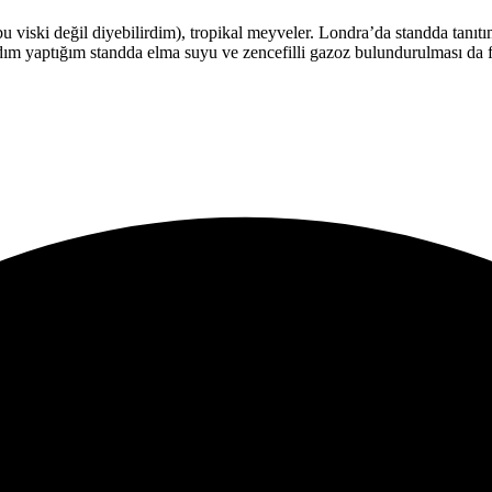
a bu viski değil diyebilirdim), tropikal meyveler. Londra’da standda ta
 tadım yaptığım standda elma suyu ve zencefilli gazoz bulundurulması da 