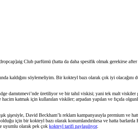
dropcap]aig Club parfümü (hatta da daha spesifik olmak gerekirse after
ında kaldığını söylemeliyim. Bir kokteyl bazı olarak çok iyi olacağını 
 damıtımevi’nde üretiliyor ve bir tahıl viskisi; yani tek malt viskiler gi
hacim katmak için kullanılan viskiler; arpadan yapılan ve fıçıda olgunla
ve şık şişesiyle, David Beckham’lı reklam kampanyasıyla premium ve ha
k olduğu için bir kokteyl bazı olarak konumlandırılırsa ve hatta barlarda
yle uyumlu olarak pek çok
kokteyl tarifi paylaşılıyor
.