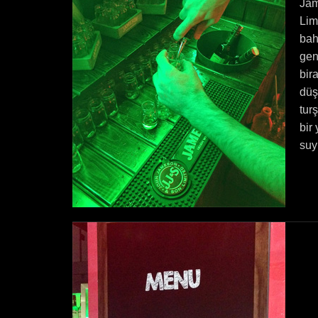
Jam
Lim
bah
gen
bir
düş
tur
bir
suy