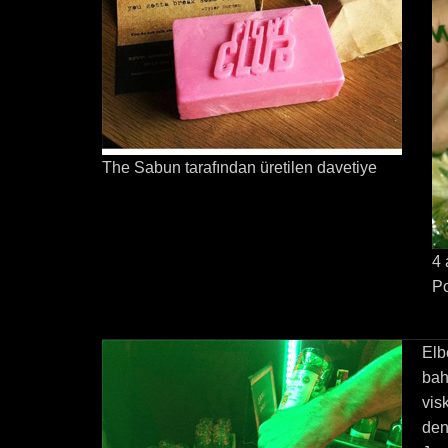
The Sabun tarafından üretilen davetiye
4 
P
Elb
bah
vis
den