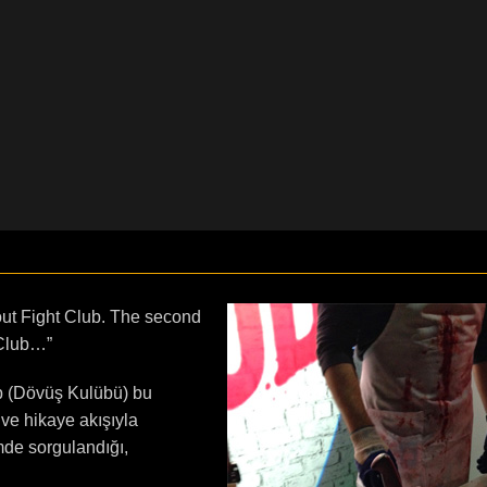
about Fight Club. The second
 Club…”
ub (Dövüş Kulübü) bu
 ve hikaye akışıyla
mde sorgulandığı,