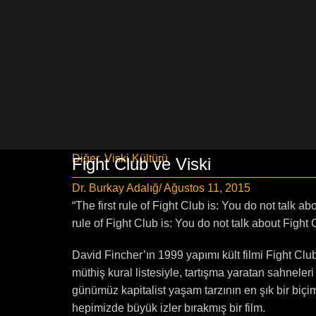
Diğer
,
Viski Kültürü
Fight Club ve Viski
Dr. Burkay Adalığ
/ Ağustos 11, 2015
“The first rule of Fight Club is: You do not talk 
rule of Fight Club is: You do not talk about Fight
David Fincher’ın 1999 yapımı kült filmi Fight Cl
müthiş kural listesiyle, tartışma yaratan sahneleri
günümüz kapitalist yaşam tarzının en şık bir biçi
hepimizde büyük izler bırakmış bir film.