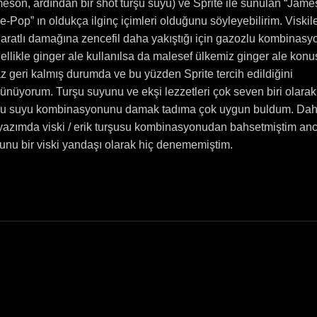
eson, ardından bir shot turşu suyu) ve Sprite ile sunulan “Jam
e-Pop” ın oldukça ilginç içimleri olduğunu söyleyebilirim. Viskil
aratlı damağına zencefil daha yakıştığı için gazozlu kombinasy
ellikle ginger ale kullanılsa da malesef ülkemiz ginger ale kon
az geri kalmış durumda ve bu yüzden Sprite tercih edildiğini
ünüyorum. Turşu suyunu ve ekşi lezzetleri çok seven biri olarak 
şu suyu kombinasyonunu damak tadıma çok uygun buldum. Dah
 yazımda viski / erik turşusu kombinasyonudan bahsetmiştim anc
unu bir viski yandaşı olarak hiç denememiştim.