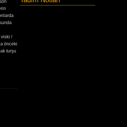
eson
erin
onlarda
usunda
viski /
a önceki
ak turşu