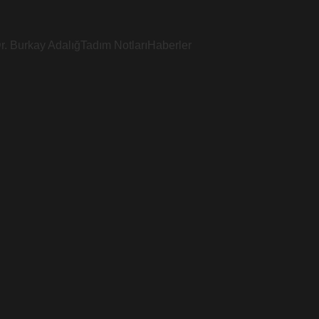
r. Burkay Adalığ
Tadım Notları
Haberler