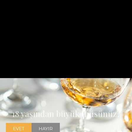
18 yaşından büyük müsünüz?
EVET
HAYIR