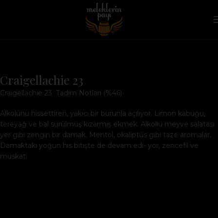
Craigellachie 23
Craigellachie 23 Tadım Notları (%46)
Alkolünü hissettiren, yakıcı bir burunla açılıyor. Limon kabuğu,
tereyağ ve bal sürülmüş kızarmış ekmek. Alkollü meyve salatası
yer gibi zengin bir damak. Mentol, okaliptüs gibi taze aromalar.
Damaktaki yoğun his bitişte de devam edi- yor, zencefil ve
muskat.