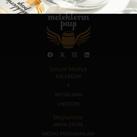
Sosyal Medya
FACEBOOK
X
INSTAGRAM
LINKEDIN
Bağlantılar
MEPA STORE
RADYO PROGRAMLARI