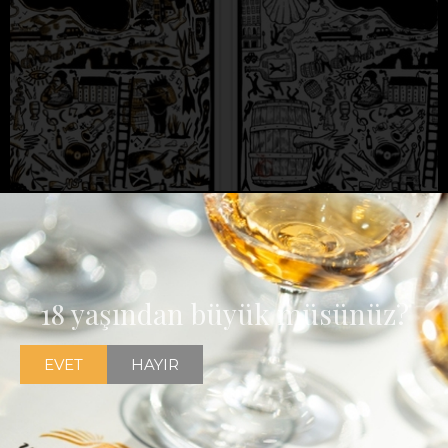
Meleklerin Payı olarak viski belgeseli The Amber Light ın
Yardımcı Yapımcılığını üstlenmenin keyfini yaşıyorum
18 yaşından büyük müsünüz?
EVET
HAYIR