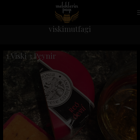
viskimutfagi
1 Viski 3 Peynir