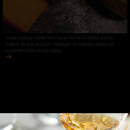
Şarap eşlikçisi olarak neredeyse herkesin bildiği peynir,
viskiye de çok iyi uyum sağlayan ve viskiden aldığımız
lezzetleri katlayan bir eşlikçi