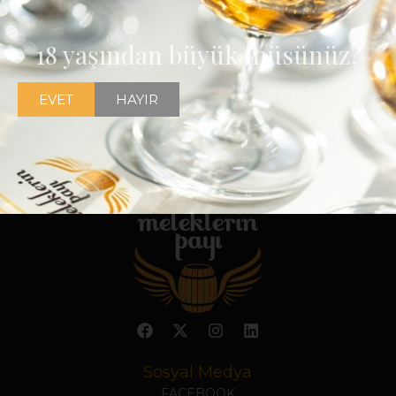
18 yaşından büyük müsünüz?
EVET
HAYIR
Sosyal Medya
FACEBOOK