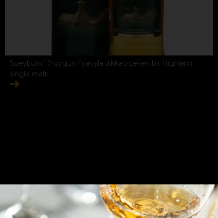
Speyburn 10 uygun fiyatıyla dikkati çeken bir Highland
single maltı.