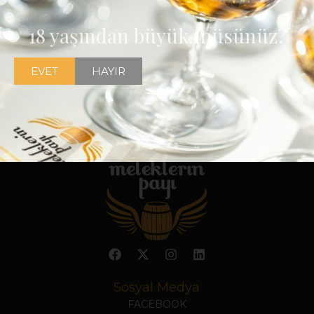
18 yaşından büyük müsünüz?
EVET
HAYIR
Sosyal Medya
FACEBOOK