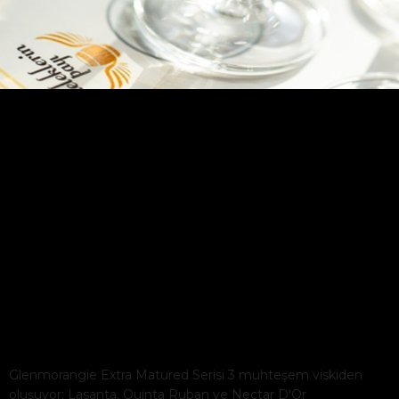
Glenmorangie Extra Matured
Glenmorangie Extra Matured Serisi 3 muhteşem viskiden
oluşuyor: Lasanta, Quinta Ruban ve Nectar D'Or