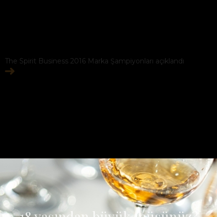
The Spirit Business 2016 Marka Şampiyonları açıklandı
18 yaşından büyük müsünüz?