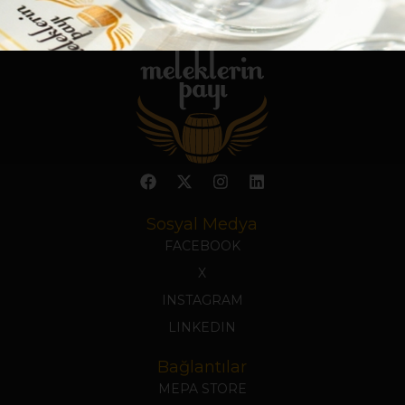
Sosyal Medya
FACEBOOK
X
INSTAGRAM
LINKEDIN
Bağlantılar
MEPA STORE