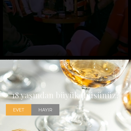
Viski, alkollü içki tanıtım yasaklarının olmadığı yıllarda Türk
filmlerinin vazgeçilmez başrol oyuncularından biri olmayı
başarmıştır
18 yaşından büyük müsünüz?
EVET
HAYIR