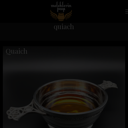
quiach
Quaich