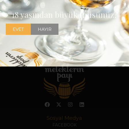
18 yaşından büyük müsünüz?
EVET
HAYIR
Sosyal Medya
FACEBOOK