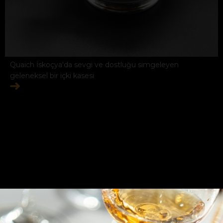
Quaich İskoçya'da sevgi ve dostluğu simgeleyen
geleneksel bir içki kasesi