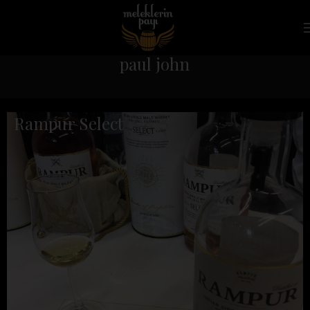
paul john
Rampur Select