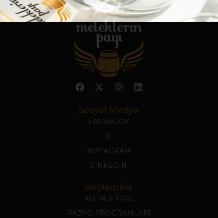
Sosyal Medya
FACEBOOK
X
INSTAGRAM
LINKEDIN
Bağlantılar
MEPA STORE
RADYO PROGRAMLARI