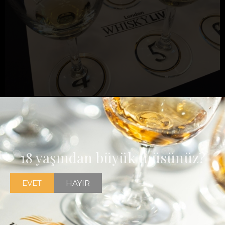
Her yıl mart ayında Londra'da gerçekleştirilen Whisky Live
London 2016 dan öne çıkan başlıklar ve festivalin özeti
18 yaşından büyük müsünüz?
EVET
HAYIR