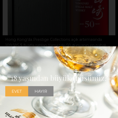
Hong Kong'da Prestige Collections açık artırmasında
109,585 $ fiyatla satılan Yamazaki 50 dünyanın en pahalı
standart boy (70 cl) viskisi oldu
18 yaşından büyük müsünüz?
EVET
HAYIR