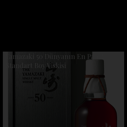
Yamazaki 50 Dünyanın En Pahalı
Standart Boy Viskisi