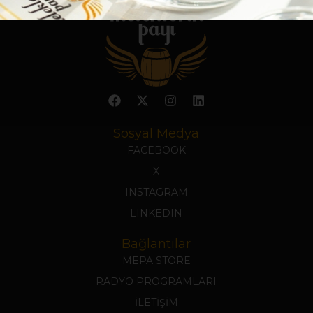
Sosyal Medya
FACEBOOK
X
INSTAGRAM
LINKEDIN
Bağlantılar
MEPA STORE
RADYO PROGRAMLARI
İLETİŞİM