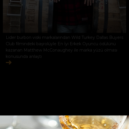
Lider burbon viski markalarından Wild Turkey Dallas Buyers
Club filmindeki başrolüyle En İyi Erkek Oyuncu ödülünü
kazanan Matthew McConaughey ile marka yüzü olması
konusunda anlaştı