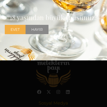
18 yaşından büyük müsünüz?
EVET
HAYIR
Sosyal Medya