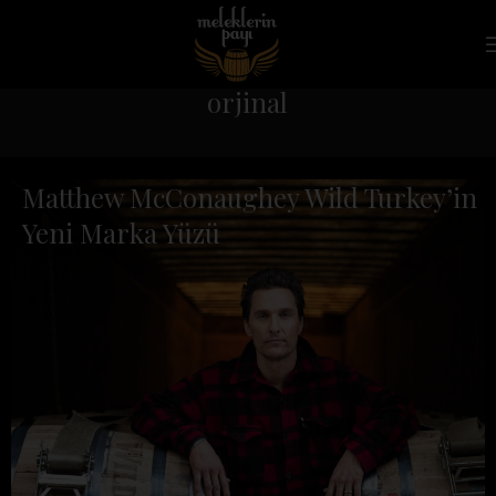
orjinal
Matthew McConaughey Wild Turkey’in
Yeni Marka Yüzü