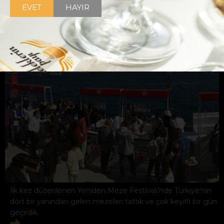
EVET
HAYIR
İlk kez düzenlenen Yeniden Meze Festivali'nde Türkiye'nin
dört bir yanından gelen mezeleri tattık ve çok keyifli bir gün
geçirdik.