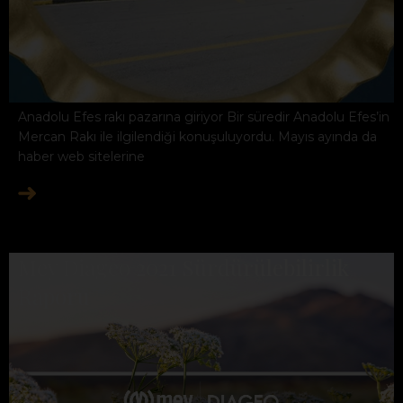
Anadolu Efes rakı pazarına giriyor Bir süredir Anadolu Efes’in
Mercan Rakı ile ilgilendiği konuşuluyordu. Mayıs ayında da
haber web sitelerine
Mey Diageo 2021 Sürdürülebilirlik
Raporu