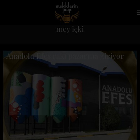
mey içki
Anadolu Efes rakı pazarına giriyor