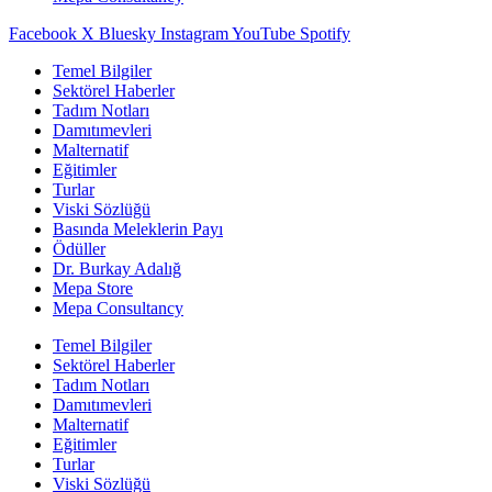
Facebook
X
Bluesky
Instagram
YouTube
Spotify
Temel Bilgiler
Sektörel Haberler
Tadım Notları
Damıtımevleri
Malternatif
Eğitimler
Turlar
Viski Sözlüğü
Basında Meleklerin Payı
Ödüller
Dr. Burkay Adalığ
Mepa Store
Mepa Consultancy
Temel Bilgiler
Sektörel Haberler
Tadım Notları
Damıtımevleri
Malternatif
Eğitimler
Turlar
Viski Sözlüğü