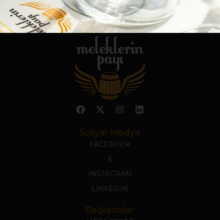
Sosyal Medya
FACEBOOK
X
INSTAGRAM
LINKEDIN
Bağlantılar