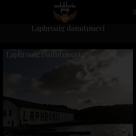
Laphroaig damıtımevi
Laphroaig Damıtımevi