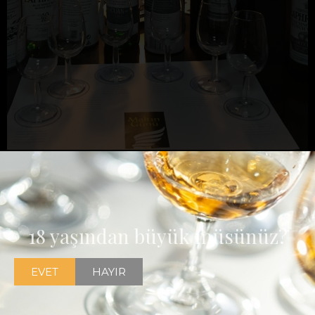
Meleklerin Payı Viski Kulübü MALTIN GÜNÜ, son tadım
gecesinde Laphroaig'in 5 ekspresyonuyla Laphroaig Dikey
Tadımı yaparak markanın 200. kuruluş yıldönümünü kutladı.
18 yaşından büyük müsünüz?
EVET
HAYIR