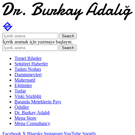
Search
İçerik aramak için yazmaya başlayın.
Search
Temel Bilgiler
Sektörel Haberler
Tadım Notları
Damıtımevleri
Malternatif
Eğitimler
Turlar
Viski Sözlüğü
Basında Meleklerin Payı
Ödüller
Dr. Burkay Adalığ
Mepa Store
Mepa Consultancy
Facebook
X
Bluesky
Instagram
YouTube
Spotify