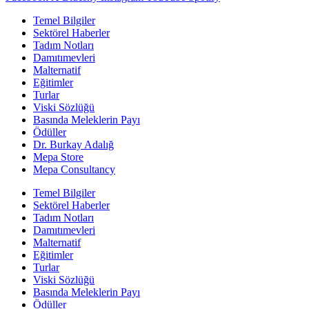
Temel Bilgiler
Sektörel Haberler
Tadım Notları
Damıtımevleri
Malternatif
Eğitimler
Turlar
Viski Sözlüğü
Basında Meleklerin Payı
Ödüller
Dr. Burkay Adalığ
Mepa Store
Mepa Consultancy
Temel Bilgiler
Sektörel Haberler
Tadım Notları
Damıtımevleri
Malternatif
Eğitimler
Turlar
Viski Sözlüğü
Basında Meleklerin Payı
Ödüller