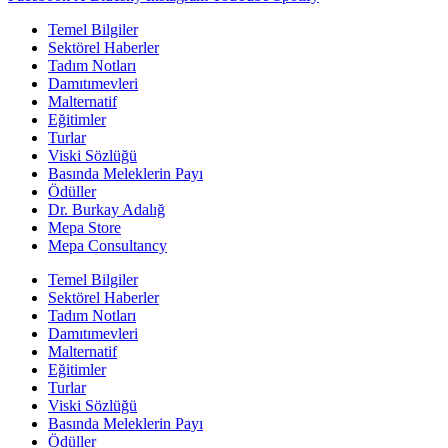
Temel Bilgiler
Sektörel Haberler
Tadım Notları
Damıtımevleri
Malternatif
Eğitimler
Turlar
Viski Sözlüğü
Basında Meleklerin Payı
Ödüller
Dr. Burkay Adalığ
Mepa Store
Mepa Consultancy
Temel Bilgiler
Sektörel Haberler
Tadım Notları
Damıtımevleri
Malternatif
Eğitimler
Turlar
Viski Sözlüğü
Basında Meleklerin Payı
Ödüller