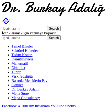
Search
İçerik aramak için yazmaya başlayın.
Search
Temel Bilgiler
Sektörel Haberler
Tadım Notları
Damıtımevleri
Malternatif
Eğitimler
Turlar
Viski Sözlüğü
Basında Meleklerin Payı
Ödüller
Dr. Burkay Adalığ
Mepa Store
Mepa Consultancy
Facebook
X
Bluesky
Instagram
YouTube
Spotify