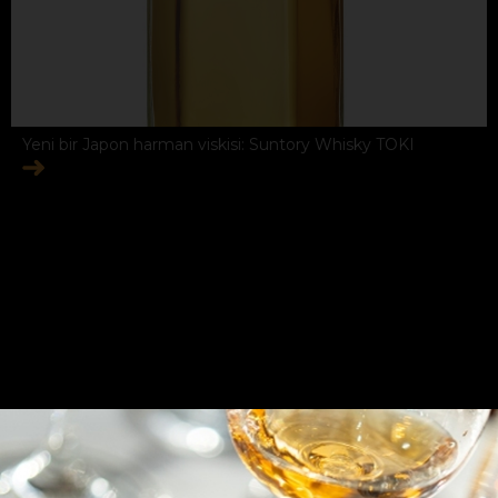
Yeni bir Japon harman viskisi: Suntory Whisky TOKI