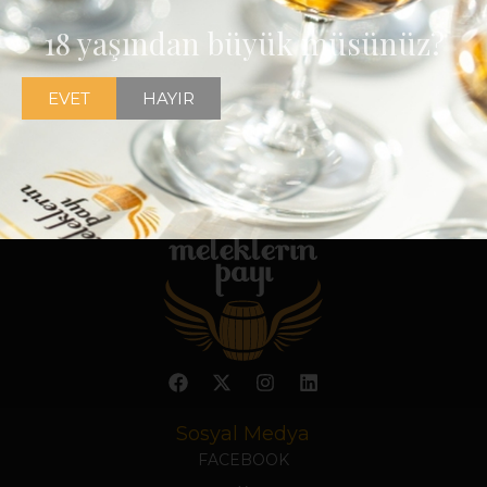
18 yaşından büyük müsünüz?
EVET
HAYIR
Sosyal Medya
FACEBOOK