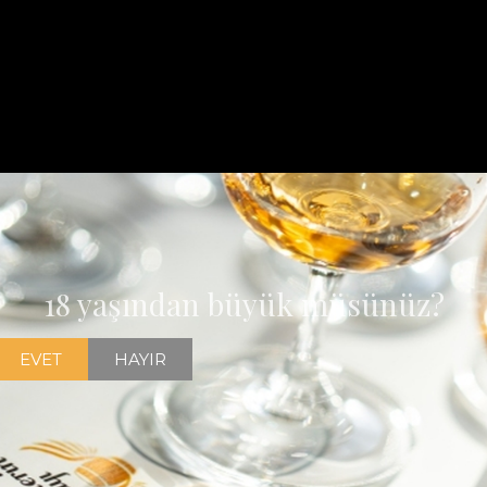
18 yaşından büyük müsünüz?
EVET
HAYIR