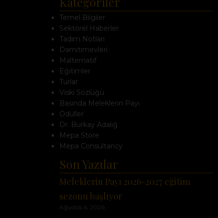
Kategoriler
Temel Bilgiler
Sektörel Haberler
Tadım Notları
Damıtımevleri
Malternatif
Eğitimler
Turlar
Viski Sözlüğü
Basında Meleklerin Payı
Ödüller
Dr. Burkay Adalığ
Mepa Store
Mepa Consultancy
Son Yazılar
Meleklerin Payı 2026-2027 eğitim
sezonu başlıyor
Ağustos 6, 2026