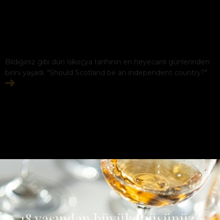
Bildiğiniz gibi dün İskoçya tarihinin en heyecanlı günlerinden
birini yaşadı. "Should Scotland be an independent country?"
18 yaşından büyük müsünüz?