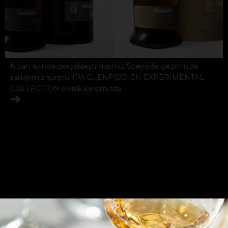
Nisan ayında gerçekleştirdiğimiz Speyside gezimizde
tattığımız sürpriz IPA GLENFIDDICH EXPERIMENTAL
COLLECTION olarak karşımızda