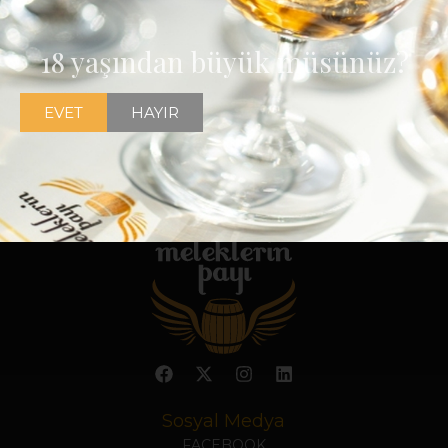
18 yaşından büyük müsünüz?
EVET
HAYIR
Sosyal Medya
FACEBOOK