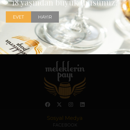
18 yaşından büyük müsünüz?
EVET
HAYIR
Sosyal Medya
FACEBOOK