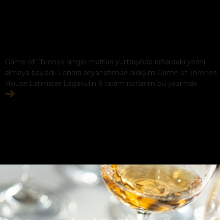
Game of Thrones single maltları yurtdışında raflardaki yerini
almaya başladı. Londra seyahatimde aldığım Game of Thrones
House Lannister Lagavulin 9 tadım notlarım bu yazımda