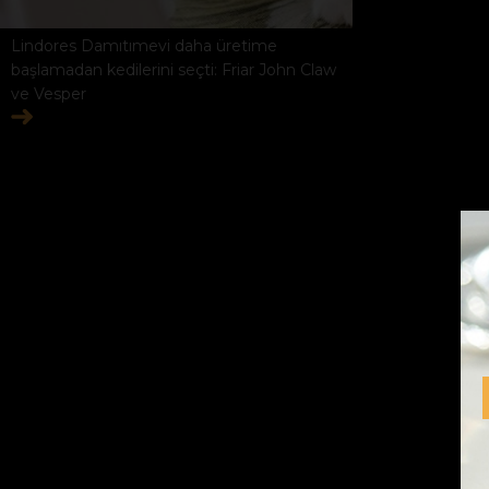
Lindores Damıtımevi daha üretime
başlamadan kedilerini seçti: Friar John Claw
ve Vesper