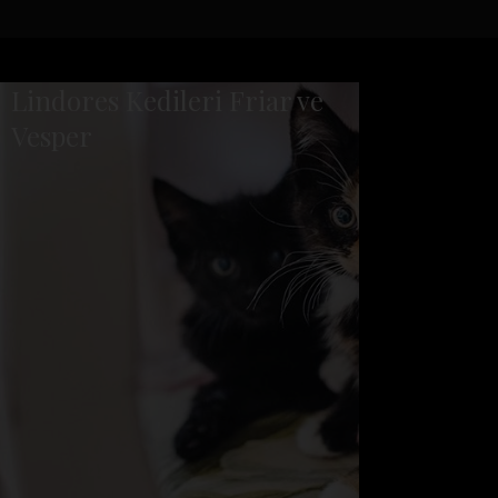
Lindores Kedileri Friar ve
Vesper