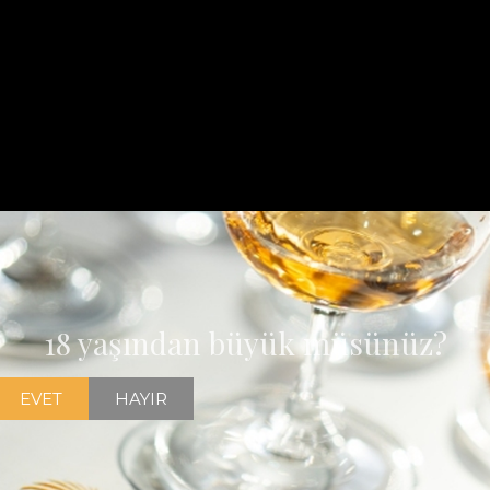
18 yaşından büyük müsünüz?
EVET
HAYIR