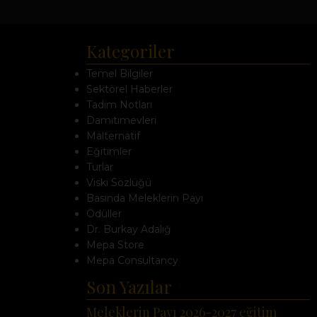
Kategoriler
Temel Bilgiler
Sektörel Haberler
Tadım Notları
Damıtımevleri
Malternatif
Eğitimler
Turlar
Viski Sözlüğü
Basında Meleklerin Payı
Ödüller
Dr. Burkay Adalığ
Mepa Store
Mepa Consultancy
Son Yazılar
Meleklerin Payı 2026-2027 eğitim